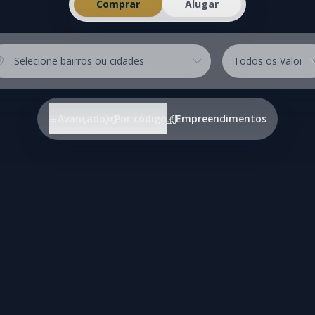
Comprar
Alugar
calização
Valores
Selecione bairros ou cidades
ÍTES
BANHEIROS
Avançado
Por código
Empreendimentos
1+
2+
3+
4+
1+
2+
3+
4+
ar
Mobiliado
Pronto Morar
Na Planta
Ofertas
Lan