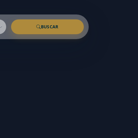
BUSCAR
VAGAS
1+
2+
3+
4+
çamento
Permuta