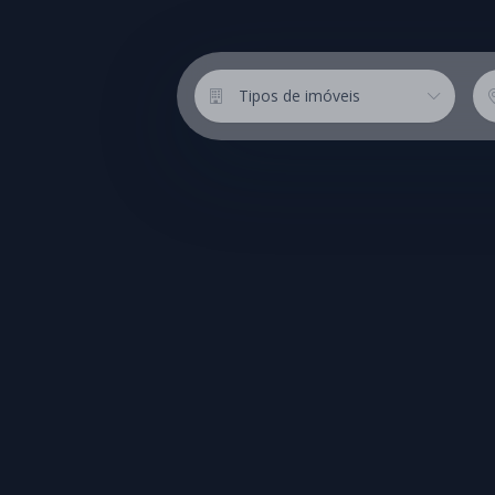
Tipos de imóveis
Lo
Tipos de imóveis
QUARTOS
SU
1
2
3
4+
BUSCAS RÁPIDAS
Frente Mar
Quadra Mar
Vista M