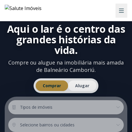
Aqui o lar é o centro das
grandes histórias da
vida.
Compre ou alugue na imobiliária mais amada
de Balneário Camboriú.
Comprar
Alugar
Tipos de imóveis
Tipos de imóveis
Localização
Selecione bairros ou cidades