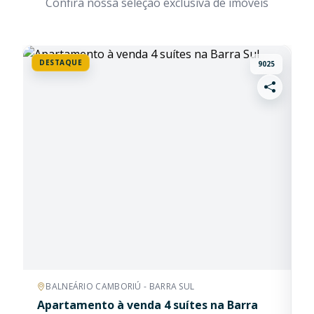
Confira nossa seleção exclusiva de imóveis
BUSCAS RÁPIDAS
Frente Mar
Quadra Mar
Vista Mar
Mobiliado
Pronto Morar
Na Planta
Ofertas
DESTAQUE
A
9025
D
Lançamento
Permuta
BALNEÁRIO CAMBORIÚ - BARRA SUL
Apartamento à venda 4 suítes na Barra
C