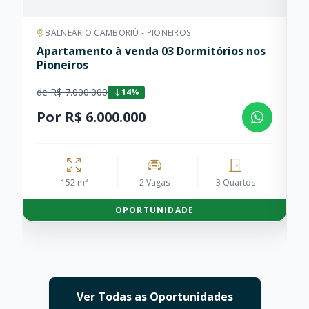
BALNEÁRIO CAMBORIÚ - PIONEIROS
Apartamento à venda 03 Dormitórios nos
A
Pioneiros
B
de R$ 7.000.000
d
14%
Por R$ 6.000.000
P
152 m²
2 Vagas
3 Quartos
OPORTUNIDADE
Ver Todas as Oportunidades