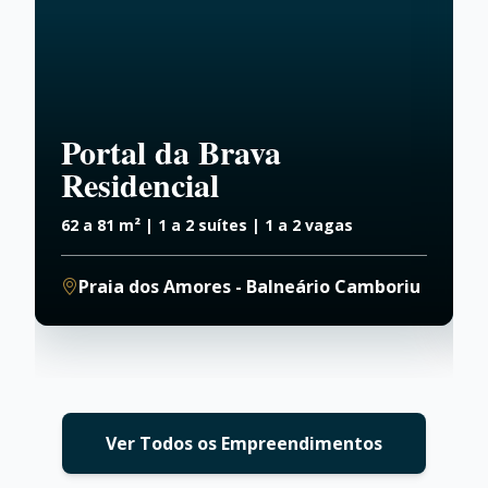
Portal da Brava
Residencial
62 a 81 m² | 1 a 2 suítes | 1 a 2 vagas
9
Praia dos Amores - Balneário Camboriu
Ver Todos os Empreendimentos