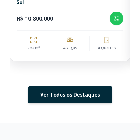
Sul
C
R$ 10.800.000
R
260 m²
4 Vagas
4 Quartos
Ver Todos os Destaques