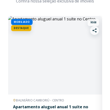
Confira nossa seleção exclusiva de imóveis
BUSCAS RÁPIDAS
Frente Mar
Quadra Mar
Vista Mar
Mobiliado
Pronto Morar
Na Planta
Ofertas
MOBILIADO
D
9508
DESTAQUE
Lançamento
Permuta
BALNEÁRIO CAMBORIÚ - CENTRO
Apartamento aluguel anual 1 suíte no
A