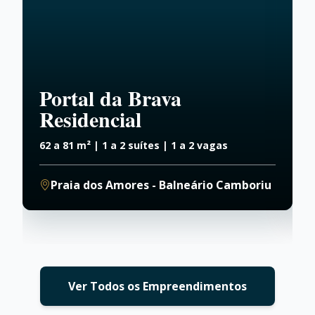
Portal da Brava
Residencial
62 a 81 m² | 1 a 2 suítes | 1 a 2 vagas
9
Praia dos Amores - Balneário Camboriu
Ver Todos os Empreendimentos