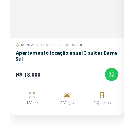
BALNEÁRIO CAMBORIÚ - BARRA SUL
Apartamento locação anual 3 suítes Barra
A
Sul
C
R$ 18.000
R
182 m²
3 Vagas
3 Quartos