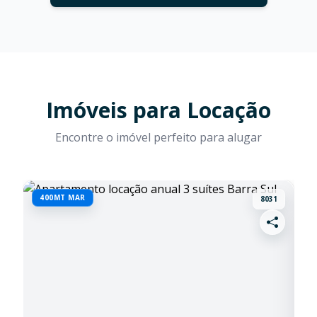
Imóveis para Locação
Encontre o imóvel perfeito para alugar
400MT MAR
M
8031
D