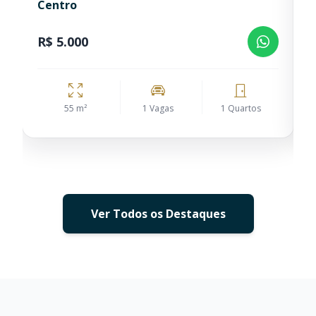
Centro
S
R$ 5.000
R
55 m²
1 Vagas
1 Quartos
Ver Todos os Destaques