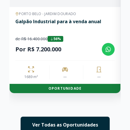
PORTO BELO - JARDIM DOURADO
Galpão Industrial para à venda anual
A
de R$ 16.400.000
d
56%
Por R$ 7.200.000
P
1689 m²
—
—
OPORTUNIDADE
Ver Todas as Oportunidades