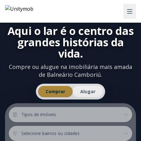
Aqui o lar é o centro das
grandes histórias da
vida.
Compre ou alugue na imobiliária mais amada
de Balneário Camboriú.
Comprar
Alugar
Tipos de imóveis
Tipos de imóveis
Localização
Selecione bairros ou cidades