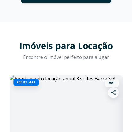
Imóveis para Locação
Encontre o imóvel perfeito para alugar
400MT MAR
M
8031
D