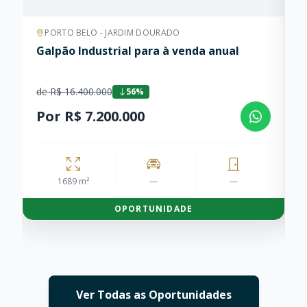
PORTO BELO - JARDIM DOURADO
Galpão Industrial para à venda anual
A
de R$ 16.400.000
d
56%
Por R$ 7.200.000
P
1689 m²
—
—
OPORTUNIDADE
Ver Todas as Oportunidades