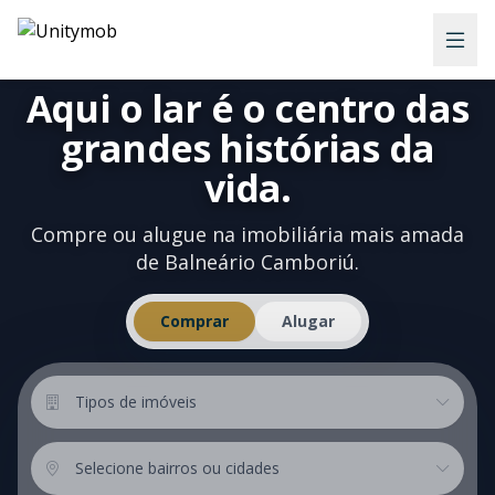
Aqui o lar é o centro das
grandes histórias da
vida.
Compre ou alugue na imobiliária mais amada
de Balneário Camboriú.
Comprar
Alugar
Tipos de imóveis
Tipos de imóveis
Localização
Selecione bairros ou cidades