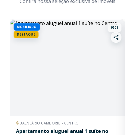
Confira nossa seleção exclusiva de imóveis
BUSCAS RÁPIDAS
Frente Mar
Quadra Mar
Vista Mar
Mobiliado
Pronto Morar
Na Planta
Ofertas
MOBILIADO
D
9508
DESTAQUE
Lançamento
Permuta
BALNEÁRIO CAMBORIÚ - CENTRO
Apartamento aluguel anual 1 suíte no
A