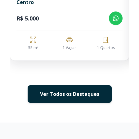
Centro
S
R$ 5.000
R
55 m²
1 Vagas
1 Quartos
Ver Todos os Destaques