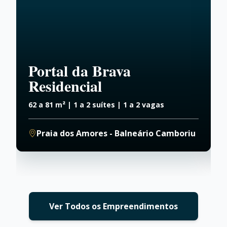
Portal da Brava
Residencial
62 a 81 m² | 1 a 2 suítes | 1 a 2 vagas
9
Praia dos Amores - Balneário Camboriu
Ver Todos os Empreendimentos