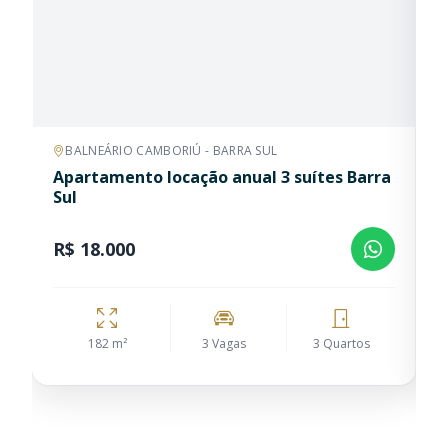
BALNEÁRIO CAMBORIÚ - BARRA SUL
Apartamento locação anual 3 suítes Barra
A
Sul
C
R$ 18.000
R
182 m²
3 Vagas
3 Quartos