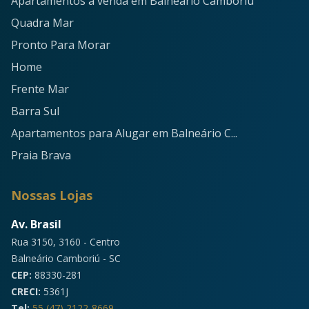
Apartamentos à venda em Balneário Camboriú
Quadra Mar
Pronto Para Morar
Home
Frente Mar
Barra Sul
Apartamentos para Alugar em Balneário C...
Praia Brava
Nossas Lojas
Av. Brasil
Rua 3150, 3160 - Centro
Balneário Camboriú - SC
CEP:
88330-281
CRECI:
5361J
Tel:
55 (47) 2122-8669