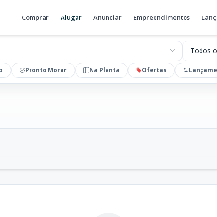
Comprar
Alugar
Anunciar
Empreendimentos
Lanç
Valores
o
Pronto Morar
Na Planta
Ofertas
Lançame