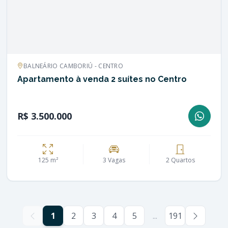
BALNEÁRIO CAMBORIÚ - CENTRO
Apartamento à venda 2 suítes no Centro
R$ 3.500.000
125 m²
3 Vagas
2 Quartos
1
2
3
4
5
...
191