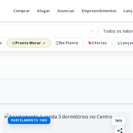
Comprar
Alugar
Anunciar
Empreendimentos
Lanç
Valores
o
Pronto Morar
Na Planta
Ofertas
Lança
PARCELAMENTO 100X
7975