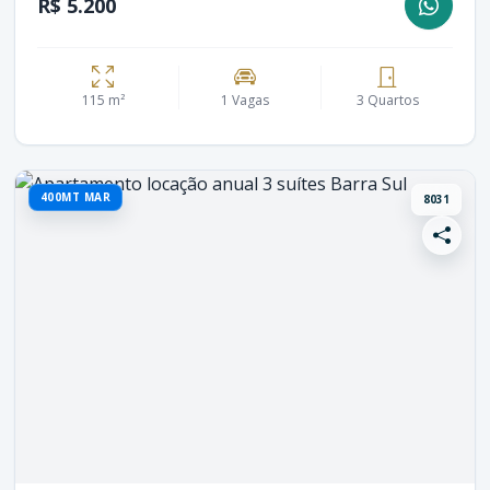
R$ 5.200
115 m²
1 Vagas
3 Quartos
400MT MAR
8031