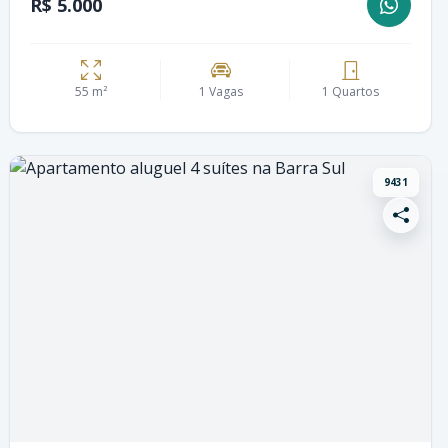
R$ 5.000
55 m²
1 Vagas
1 Quartos
9431