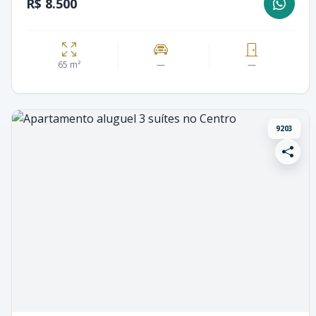
R$ 8.500
65 m²
—
—
9203