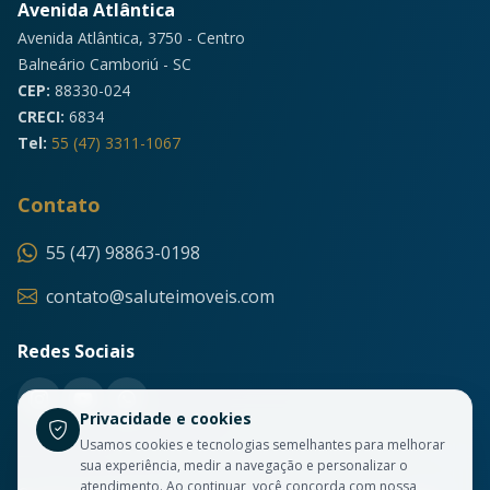
Avenida Atlântica
Avenida Atlântica, 3750 - Centro
Balneário Camboriú - SC
CEP:
88330-024
CRECI:
6834
Tel:
55 (47) 3311-1067
Contato
55 (47) 98863-0198
contato@saluteimoveis.com
Redes Sociais
Privacidade e cookies
Usamos cookies e tecnologias semelhantes para melhorar
sua experiência, medir a navegação e personalizar o
atendimento. Ao continuar, você concorda com nossa