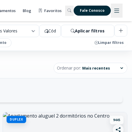
amentos
Blog
Favoritos
Fale Conosco
Cód
Aplicar filtros
nto
Limpar filtros
Ordenar por:
DUPLEX
9445