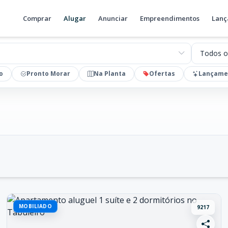
Comprar
Alugar
Anunciar
Empreendimentos
Lanç
Valores
o
Pronto Morar
Na Planta
Ofertas
Lançame
MOBILIADO
9217