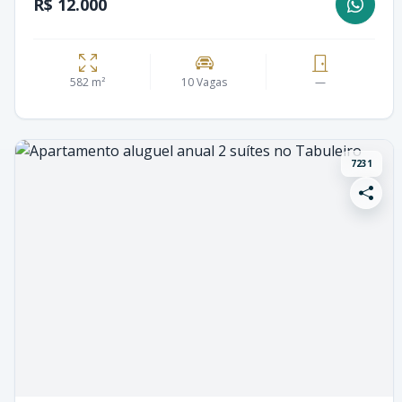
R$ 12.000
582 m²
10 Vagas
—
7231