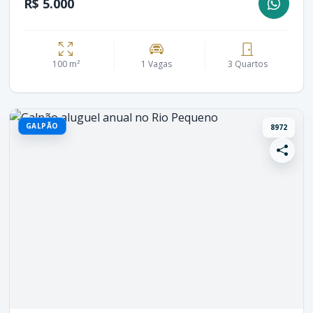
R$ 5.000
100 m²
1 Vagas
3 Quartos
GALPÃO
8972