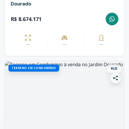
Dourado
R$ 8.674.171
—
—
—
TERRENO EM CONDOMÍNIO
9523