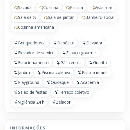
Sacada
Cozinha
Piscina
Vista mar
Sala de tv
Sala de jantar
Banheiro social
Cozinha americana
Brinquedoteca
Depósito
Elevador
Elevador de serviço
Espaço gourmet
Estacionamento
Gás central
Guarita
Jardim
Piscina coletiva
Piscina infantil
Playground
Quiosque
Academia
Salão de festas
Terraço coletivo
Vigilância 24 h
Zelador
INFORMAÇÕES