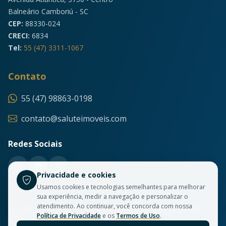
Balneário Camboriú - SC
CEP:
88330-024
CRECI:
6834
Tel:
55 (47) 3311-1067
Contato
55 (47) 98863-0198
contato@saluteimoveis.com
Redes Sociais
Privacidade e cookies
Usamos cookies e tecnologias semelhantes para melhorar
sua experiência, medir a navegação e personalizar o
atendimento. Ao continuar, você concorda com nossa
© 2026 Salute Imóveis. Todos os direitos reservados. CRECI
Política de Privacidade
e os
Termos de Uso
.
6834