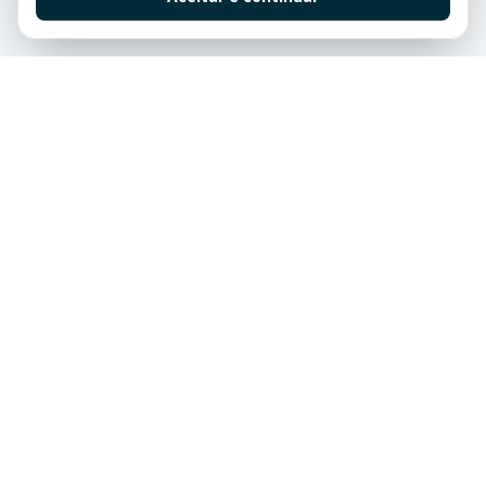
Características e Infraestrutura
Destaque lazer
Estacionamento visitantes
Interfone
Piscina coletiva
Playground
Portaria 24h
Quadra de tênis
Academia
Salão de festas
Spa
Vigilância 24 h
Localização