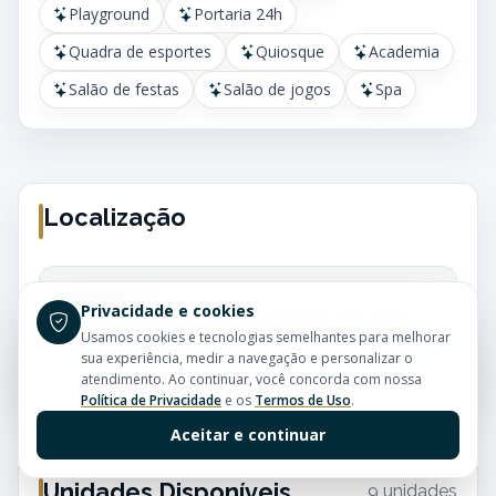
Playground
Portaria 24h
Quadra de esportes
Quiosque
Academia
Salão de festas
Salão de jogos
Spa
Localização
2650, 57
Privacidade e cookies
Centro - Balneário Camboriú - SC - CEP:
Usamos cookies e tecnologias semelhantes para melhorar
88330-380
sua experiência, medir a navegação e personalizar o
atendimento. Ao continuar, você concorda com nossa
Política de Privacidade
e os
Termos de Uso
.
Aceitar e continuar
Unidades Disponíveis
9 unidades