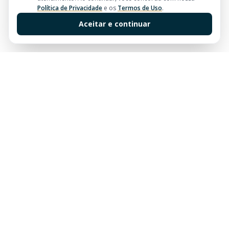
Política de Privacidade
e os
Termos de Uso
.
Aceitar e continuar
Sua imobiliária de confiança em Balneário Camboriú.
Tradição e excelência no mercado imobiliário desde
sempre.
Links Rápidos
Buscar Imóveis
Centro
Apartamentos à venda em Balneário Camboriú