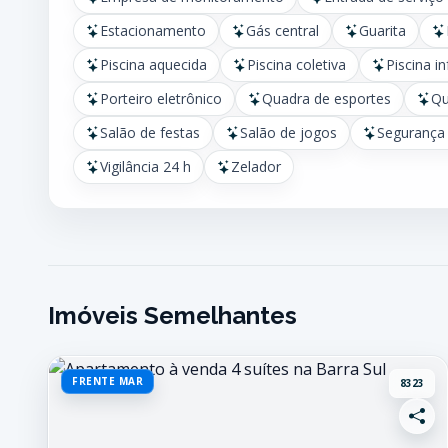
Estacionamento
Gás central
Guarita
Piscina aquecida
Piscina coletiva
Piscina in
Porteiro eletrônico
Quadra de esportes
Qu
Salão de festas
Salão de jogos
Segurança 
Vigilância 24 h
Zelador
Imóveis Semelhantes
FRENTE MAR
8323