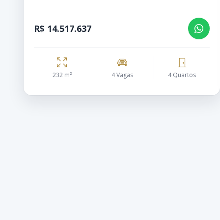
R$ 14.517.637
232 m²
4 Vagas
4 Quartos