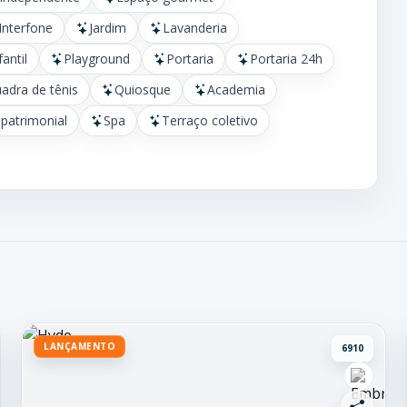
Interfone
Jardim
Lavanderia
fantil
Playground
Portaria
Portaria 24h
adra de tênis
Quiosque
Academia
patrimonial
Spa
Terraço coletivo
LANÇAMENTO
6910