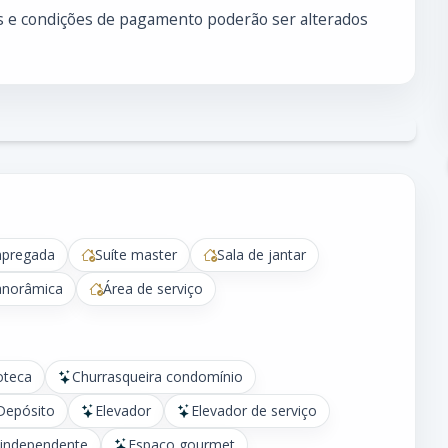
es e condições de pagamento poderão ser alterados
pregada
Suíte master
Sala de jantar
anorâmica
Área de serviço
oteca
Churrasqueira condomínio
Depósito
Elevador
Elevador de serviço
 independente
Espaço gourmet