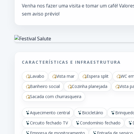
Venha nos fazer uma visita e tomar um café! Valor
sem aviso prévio!
CARACTERÍSTICAS E INFRAESTRUTURA
Lavabo
Vista mar
Espera split
WC em
Banheiro social
Cozinha planejada
Vista p
Sacada com churrasqueira
Aquecimento central
Bicicletário
Brinqued
Circuito fechado TV
Condomínio fechado
Empresa de monitoramento
Entrada de serviço