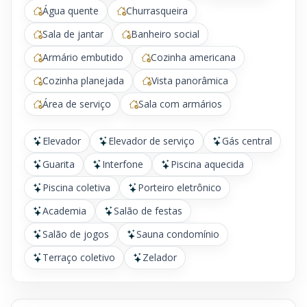
Água quente
Churrasqueira
Sala de jantar
Banheiro social
Armário embutido
Cozinha americana
Cozinha planejada
Vista panorâmica
Área de serviço
Sala com armários
Elevador
Elevador de serviço
Gás central
Guarita
Interfone
Piscina aquecida
Piscina coletiva
Porteiro eletrônico
Academia
Salão de festas
Salão de jogos
Sauna condomínio
Terraço coletivo
Zelador