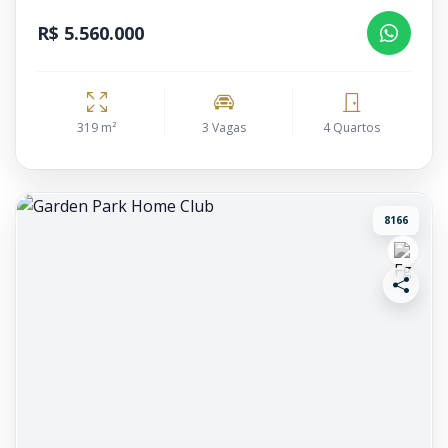
R$ 5.560.000
319 m²
3 Vagas
4 Quartos
8166