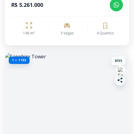
R$ 5.261.000
146 m²
3 Vagas
4 Quartos
1 + 119X
8135