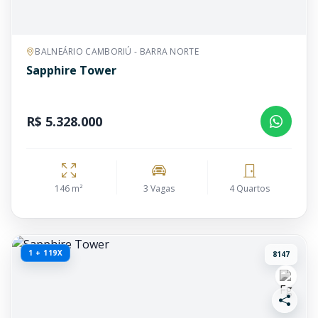
BALNEÁRIO CAMBORIÚ - BARRA NORTE
Sapphire Tower
R$ 5.328.000
146 m²
3 Vagas
4 Quartos
1 + 119X
8147