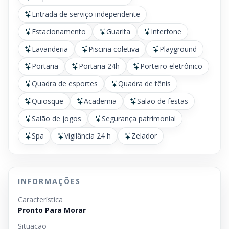
Entrada de serviço independente
Estacionamento
Guarita
Interfone
Lavanderia
Piscina coletiva
Playground
Portaria
Portaria 24h
Porteiro eletrônico
Quadra de esportes
Quadra de tênis
Quiosque
Academia
Salão de festas
Salão de jogos
Segurança patrimonial
Spa
Vigilância 24 h
Zelador
INFORMAÇÕES
Característica
Pronto Para Morar
Situação