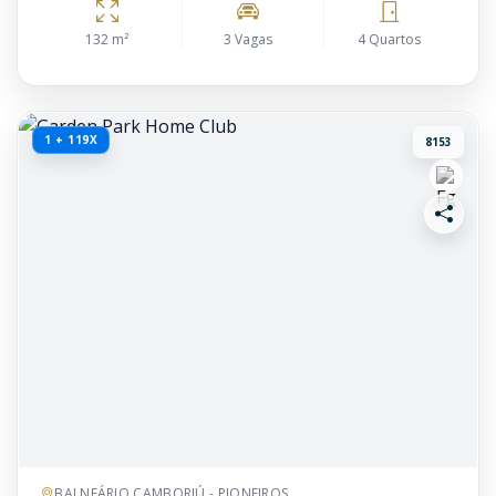
132 m²
3 Vagas
4 Quartos
1 + 119X
8153
BALNEÁRIO CAMBORIÚ - PIONEIROS