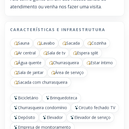
atendimento ou venha nos fazer uma visita.
CARACTERÍSTICAS E INFRAESTRUTURA
Sauna
Lavabo
Sacada
Cozinha
Ar central
Sala de tv
Espera split
Água quente
Churrasqueira
Estar íntimo
Sala de jantar
Área de serviço
Sacada com churrasqueira
Bicicletário
Brinquedoteca
Churrasqueira condomínio
Circuito fechado TV
Depósito
Elevador
Elevador de serviço
Empresa de monitoramento