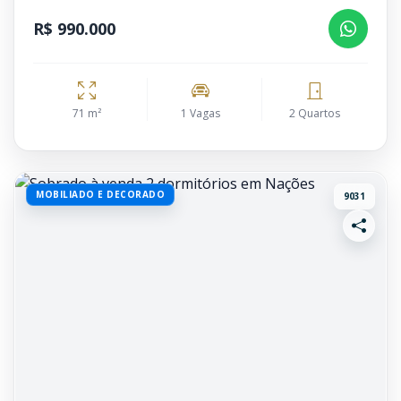
R$ 990.000
71 m²
1 Vagas
2 Quartos
MOBILIADO E DECORADO
9031