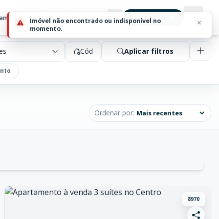
amentos
Blog
Favoritos
Fale Conosco
Imóvel não encontrado ou indisponível no
momento.
Cód
Aplicar filtros
nto
Ordenar por:
8970