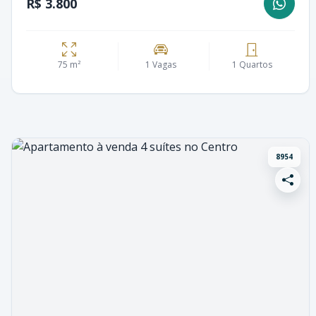
R$ 3.800
75 m²
1 Vagas
1 Quartos
8954