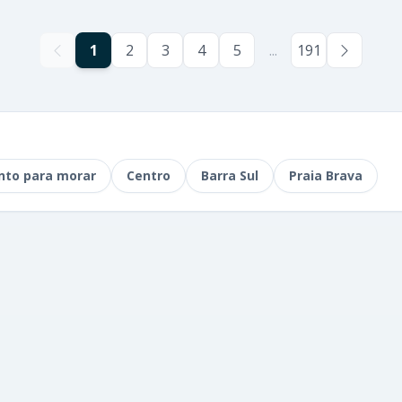
1
2
3
4
5
...
191
nto para morar
Centro
Barra Sul
Praia Brava