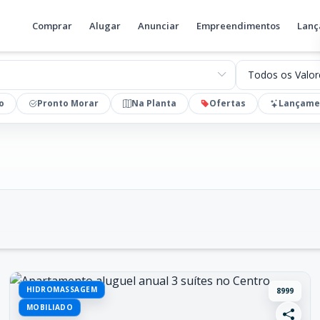
Comprar
Alugar
Anunciar
Empreendimentos
Lanç
Valores
o
Pronto Morar
Na Planta
Ofertas
Lançame
HIDROMASSAGEM
8999
MOBILIADO