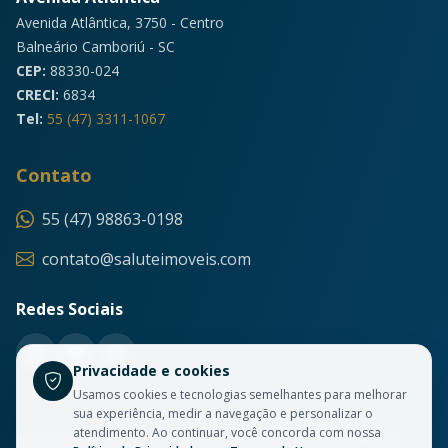
Avenida Atlântica, 3750 - Centro
Balneário Camboriú - SC
CEP:
88330-024
CRECI:
6834
Tel:
55 (47) 3311-1067
Contato
55 (47) 98863-0198
contato@saluteimoveis.com
Redes Sociais
Privacidade e cookies
Usamos cookies e tecnologias semelhantes para melhorar
sua experiência, medir a navegação e personalizar o
atendimento. Ao continuar, você concorda com nossa
© 2026 Salute Imóveis. Todos os direitos reservados. CRECI