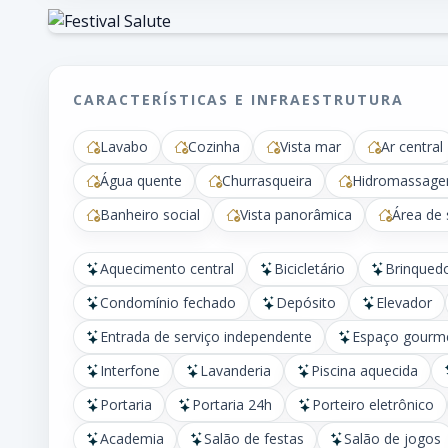
CARACTERÍSTICAS E INFRAESTRUTURA
Lavabo
Cozinha
Vista mar
Ar central
Água quente
Churrasqueira
Hidromassag
Banheiro social
Vista panorâmica
Área de 
Aquecimento central
Bicicletário
Brinqued
Condomínio fechado
Depósito
Elevador
Entrada de serviço independente
Espaço gourm
Interfone
Lavanderia
Piscina aquecida
Portaria
Portaria 24h
Porteiro eletrônico
Academia
Salão de festas
Salão de jogos