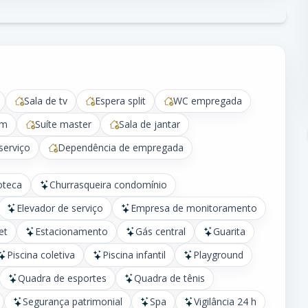
Sala de tv
Espera split
WC empregada
em
Suíte master
Sala de jantar
serviço
Dependência de empregada
oteca
Churrasqueira condomínio
Elevador de serviço
Empresa de monitoramento
et
Estacionamento
Gás central
Guarita
Piscina coletiva
Piscina infantil
Playground
Quadra de esportes
Quadra de tênis
Segurança patrimonial
Spa
Vigilância 24 h