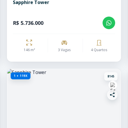
Sapphire Tower
R$ 5.736.000
146 m²
3 Vagas
4 Quartos
1 + 119X
8145