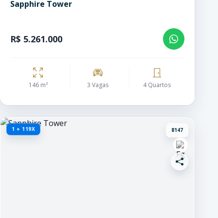
Sapphire Tower
R$ 5.261.000
146 m²
3 Vagas
4 Quartos
1 + 119X
8147