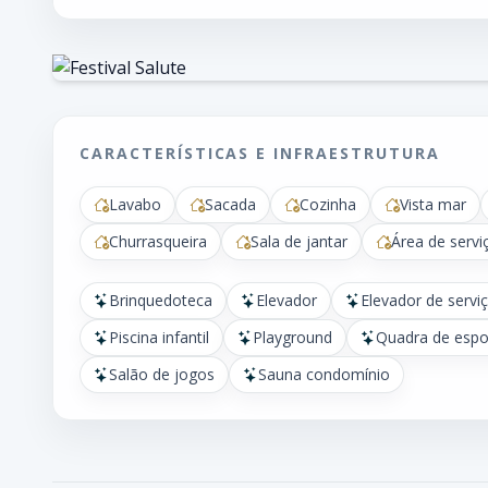
CARACTERÍSTICAS E INFRAESTRUTURA
Lavabo
Sacada
Cozinha
Vista mar
Churrasqueira
Sala de jantar
Área de servi
Brinquedoteca
Elevador
Elevador de servi
Piscina infantil
Playground
Quadra de espo
Salão de jogos
Sauna condomínio