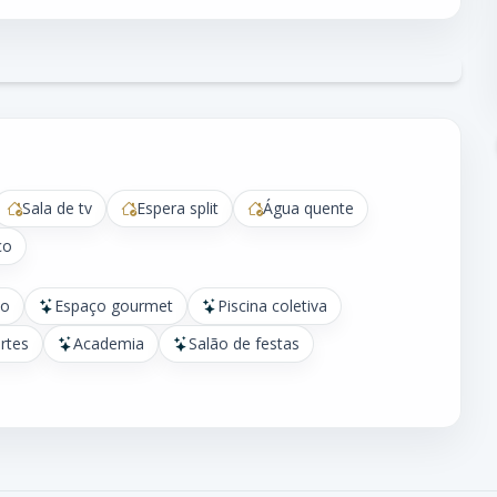
Sala de tv
Espera split
Água quente
ço
ço
Espaço gourmet
Piscina coletiva
rtes
Academia
Salão de festas