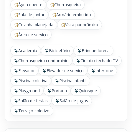
Água quente
Churrasqueira
Sala de jantar
Armário embutido
Cozinha planejada
Vista panorâmica
Área de serviço
Academia
Bicicletário
Brinquedoteca
Churrasqueira condomínio
Circuito fechado TV
Elevador
Elevador de serviço
Interfone
Piscina coletiva
Piscina infantil
Playground
Portaria
Quiosque
Salão de festas
Salão de jogos
Terraço coletivo