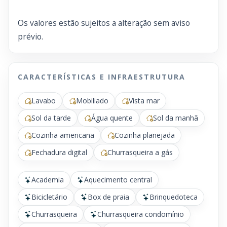
Os valores estão sujeitos a alteração sem aviso
prévio.
CARACTERÍSTICAS E INFRAESTRUTURA
Lavabo
Mobiliado
Vista mar
Sol da tarde
Água quente
Sol da manhã
Cozinha americana
Cozinha planejada
Fechadura digital
Churrasqueira a gás
Academia
Aquecimento central
Bicicletário
Box de praia
Brinquedoteca
Churrasqueira
Churrasqueira condomínio