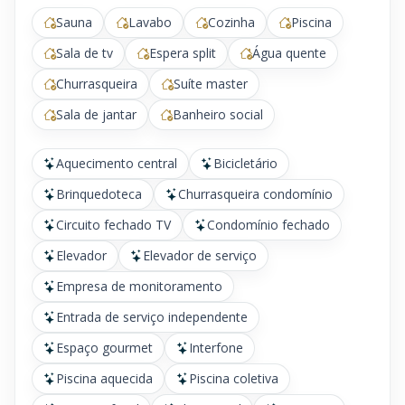
Sauna
Lavabo
Cozinha
Piscina
Sala de tv
Espera split
Água quente
Churrasqueira
Suíte master
Sala de jantar
Banheiro social
Aquecimento central
Bicicletário
Brinquedoteca
Churrasqueira condomínio
Circuito fechado TV
Condomínio fechado
Elevador
Elevador de serviço
Empresa de monitoramento
Entrada de serviço independente
Espaço gourmet
Interfone
Piscina aquecida
Piscina coletiva