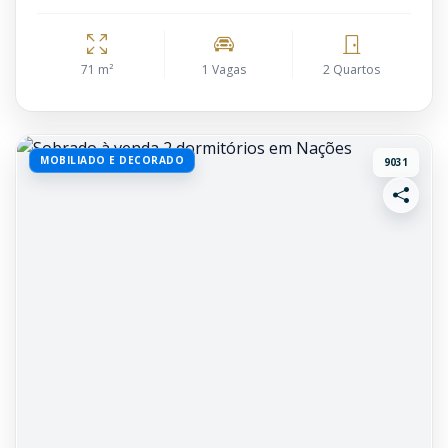
71 m²
1 Vagas
2 Quartos
MOBILIADO E DECORADO
9031