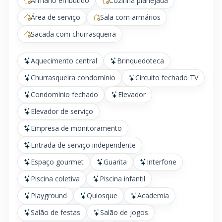
Armário embutido
Cozinha planejada
Área de serviço
Sala com armários
Sacada com churrasqueira
Aquecimento central
Brinquedoteca
Churrasqueira condomínio
Circuito fechado TV
Condomínio fechado
Elevador
Elevador de serviço
Empresa de monitoramento
Entrada de serviço independente
Espaço gourmet
Guarita
Interfone
Piscina coletiva
Piscina infantil
Playground
Quiosque
Academia
Salão de festas
Salão de jogos