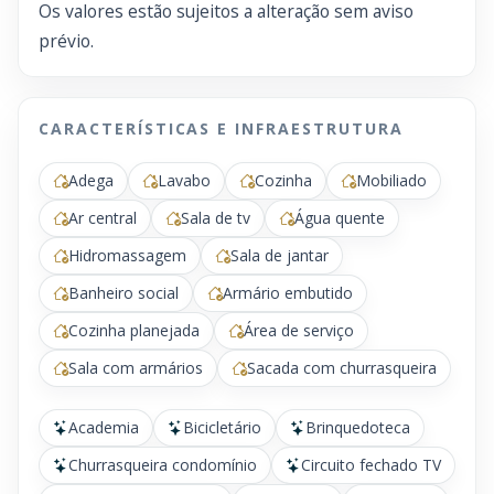
Os valores estão sujeitos a alteração sem aviso
prévio.
CARACTERÍSTICAS E INFRAESTRUTURA
Adega
Lavabo
Cozinha
Mobiliado
Ar central
Sala de tv
Água quente
Hidromassagem
Sala de jantar
Banheiro social
Armário embutido
Cozinha planejada
Área de serviço
Sala com armários
Sacada com churrasqueira
Academia
Bicicletário
Brinquedoteca
Churrasqueira condomínio
Circuito fechado TV