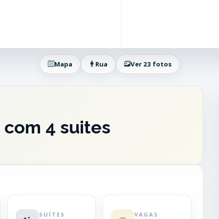
Mapa
Rua
Ver 23 fotos
 com 4 suites
SUÍTES
VAGAS