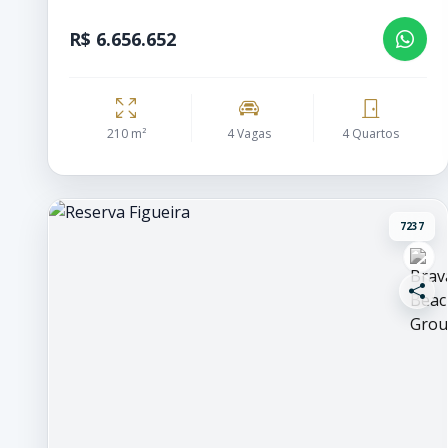
R$ 6.656.652
210 m²
4 Vagas
4 Quartos
7237