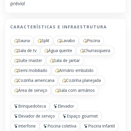
prévio!
CARACTERÍSTICAS E INFRAESTRUTURA
Sauna
Split
Lavabo
Piscina
Sala de tv
Água quente
Churrasqueira
Suíte master
Sala de jantar
Semi mobiliado
Armário embutido
Cozinha americana
Cozinha planejada
Área de serviço
Sala com armários
Brinquedoteca
Elevador
Elevador de serviço
Espaço gourmet
Interfone
Piscina coletiva
Piscina infantil