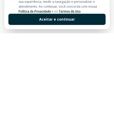
sua experiência, medir a navegação e personalizar o
atendimento. Ao continuar, você concorda com nossa
Política de Privacidade
e os
Termos de Uso
.
Aceitar e continuar
Sua imobiliária de confiança em Balneário Camboriú.
Tradição e excelência no mercado imobiliário desde
sempre.
Links Rápidos
Buscar Imóveis
Centro