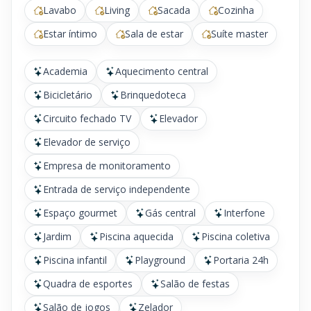
Lavabo
Living
Sacada
Cozinha
Estar íntimo
Sala de estar
Suíte master
Academia
Aquecimento central
Bicicletário
Brinquedoteca
Circuito fechado TV
Elevador
Elevador de serviço
Empresa de monitoramento
Entrada de serviço independente
Espaço gourmet
Gás central
Interfone
Jardim
Piscina aquecida
Piscina coletiva
Piscina infantil
Playground
Portaria 24h
Quadra de esportes
Salão de festas
Salão de jogos
Zelador