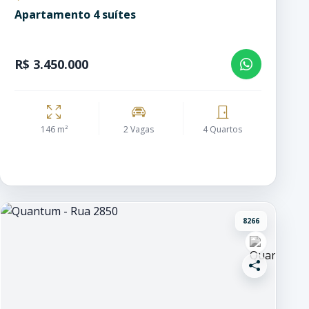
Apartamento 4 suítes
R$ 3.450.000
146 m²
2 Vagas
4 Quartos
8266