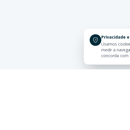
Privacidade e
Usamos cookies
medir a navega
concorda com
Links Rá
Buscar Im
Sua imobiliária de confiança em