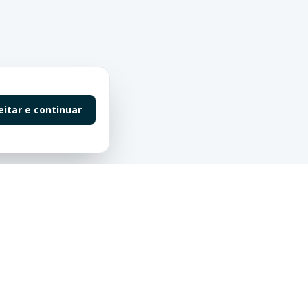
eitar e continuar
Contato
55 (47) 98863-0198