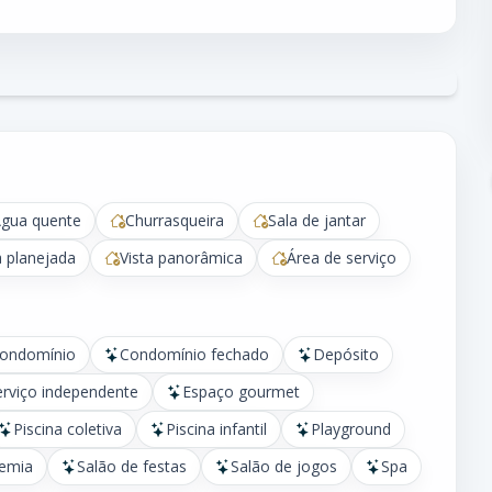
gua quente
Churrasqueira
Sala de jantar
 planejada
Vista panorâmica
Área de serviço
condomínio
Condomínio fechado
Depósito
erviço independente
Espaço gourmet
Piscina coletiva
Piscina infantil
Playground
emia
Salão de festas
Salão de jogos
Spa