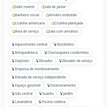
Suíte master
Sala de jantar
Banheiro social
Armário embutido
Cozinha americana
Cozinha planejada
Área de serviço
Sala com armários
Aquecimento central
Bicicletário
Brinquedoteca
Churrasqueira condomínio
Depósito
Elevador
Elevador de serviço
Empresa de monitoramento
Entrada de serviço independente
Espaço gourmet
Estacionamento
Gás central
Guarita
Jardim
Lavanderia
Piscina coletiva