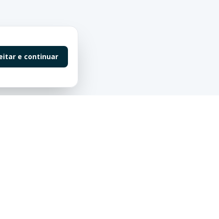
eitar e continuar
Contato
55 (47) 98863-0198
contato@saluteimoveis.com