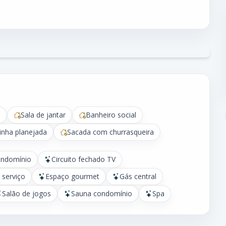
a
Sala de jantar
Banheiro social
inha planejada
Sacada com churrasqueira
ondomínio
Circuito fechado TV
 serviço
Espaço gourmet
Gás central
Salão de jogos
Sauna condomínio
Spa