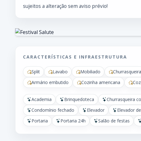
sujeitos a alteração sem aviso prévio!
CARACTERÍSTICAS E INFRAESTRUTURA
Split
Lavabo
Mobiliado
Churrasqueir
Armário embutido
Cozinha americana
Coz
Academia
Brinquedoteca
Churrasqueira c
Condomínio fechado
Elevador
Elevador de
Portaria
Portaria 24h
Salão de festas