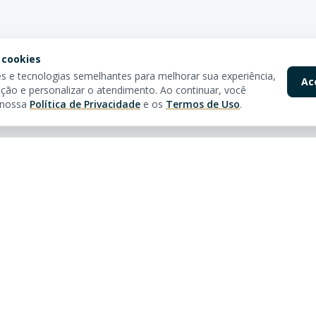
 cookies
 e tecnologias semelhantes para melhorar sua experiência,
Ac
ção e personalizar o atendimento. Ao continuar, você
 nossa
Política de Privacidade
e os
Termos de Uso
.
pidos
Nossas Lojas
óveis
Av. Brasil
Rua 3150, 3160 - Centro
Balneário Camboriú - SC