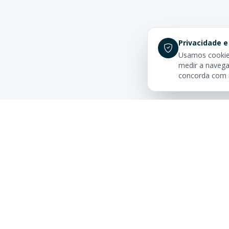
Privacidade e
Usamos cookies
medir a navega
concorda com
Links Rá
Buscar Im
Sua imobiliária de confiança em
Centro
Balneário Camboriú. Tradição e
excelência no mercado imobiliário