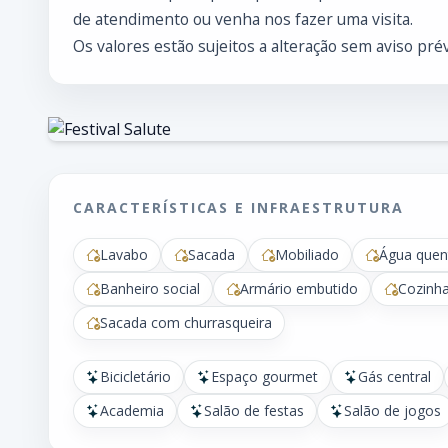
de atendimento ou venha nos fazer uma visita.
Os valores estão sujeitos a alteração sem aviso prév
CARACTERÍSTICAS E INFRAESTRUTURA
Lavabo
Sacada
Mobiliado
Água quen
Banheiro social
Armário embutido
Cozinh
Sacada com churrasqueira
Bicicletário
Espaço gourmet
Gás central
Academia
Salão de festas
Salão de jogos