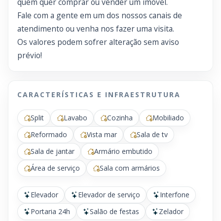
quem quer comprar ou vender um imóvel.
Fale com a gente em um dos nossos canais de
atendimento ou venha nos fazer uma visita.
Os valores podem sofrer alteração sem aviso
prévio!
CARACTERÍSTICAS E INFRAESTRUTURA
Split
Lavabo
Cozinha
Mobiliado
Reformado
Vista mar
Sala de tv
Sala de jantar
Armário embutido
Área de serviço
Sala com armários
Elevador
Elevador de serviço
Interfone
Portaria 24h
Salão de festas
Zelador