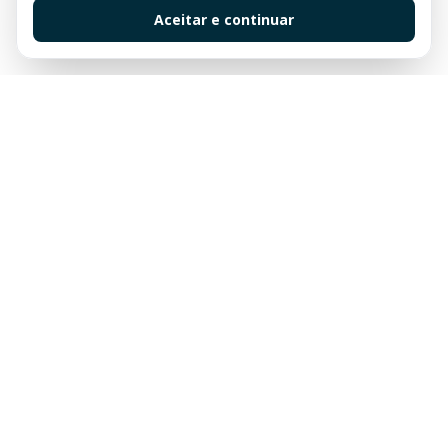
Aceitar e continuar
Sua imobiliária de confiança em Balneário Camboriú.
Tradição e excelência no mercado imobiliário desde
sempre.
Links Rápidos
Buscar Imóveis
Centro
Apartamentos à venda em Balneário Camboriú