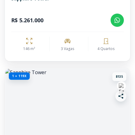
R$ 5.261.000
146 m²
3 Vagas
4 Quartos
1 + 119X
8135