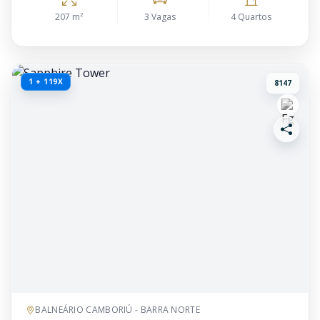
207 m²
3 Vagas
4 Quartos
1 + 119X
8147
BALNEÁRIO CAMBORIÚ - BARRA NORTE