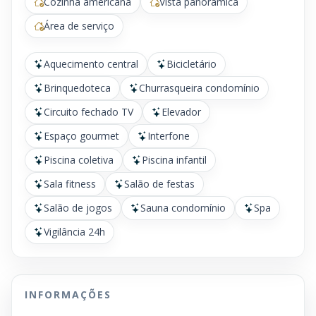
Cozinha americana
Vista panorâmica
Área de serviço
Aquecimento central
Bicicletário
Brinquedoteca
Churrasqueira condomínio
Circuito fechado TV
Elevador
Espaço gourmet
Interfone
Piscina coletiva
Piscina infantil
Sala fitness
Salão de festas
Salão de jogos
Sauna condomínio
Spa
Vigilância 24h
INFORMAÇÕES