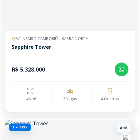
BALNEÁRIO CAMBORIÚ - BARRA NORTE
Sapphire Tower
R$ 5.328.000
146 m²
3 Vagas
4 Quartos
1 + 119X
8145