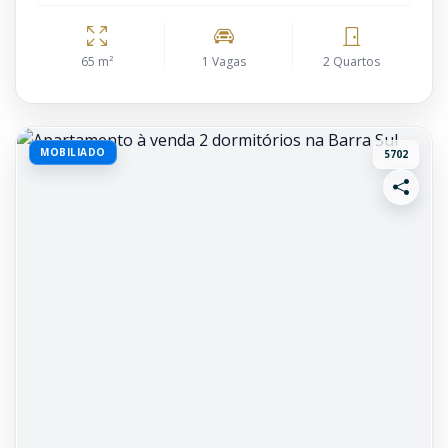
65 m²
1 Vagas
2 Quartos
MOBILIADO
5702