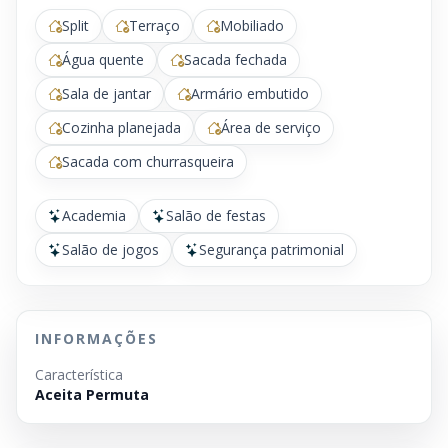
Split
Terraço
Mobiliado
Água quente
Sacada fechada
Sala de jantar
Armário embutido
Cozinha planejada
Área de serviço
Sacada com churrasqueira
Academia
Salão de festas
Salão de jogos
Segurança patrimonial
INFORMAÇÕES
Característica
Aceita Permuta