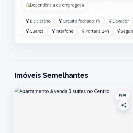
Dependência de empregada
Bicicletário
Circuito fechado TV
Elevador
Guarita
Interfone
Portaria 24h
Segur
Imóveis Semelhantes
8970