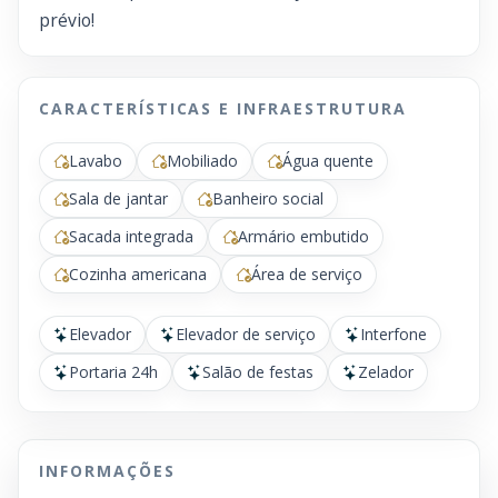
prévio!
CARACTERÍSTICAS E INFRAESTRUTURA
Lavabo
Mobiliado
Água quente
Sala de jantar
Banheiro social
Sacada integrada
Armário embutido
Cozinha americana
Área de serviço
Elevador
Elevador de serviço
Interfone
Portaria 24h
Salão de festas
Zelador
INFORMAÇÕES