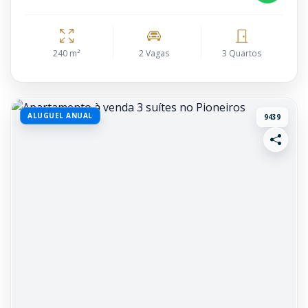
240 m²
2 Vagas
3 Quartos
ALUGUEL ANUAL
9439