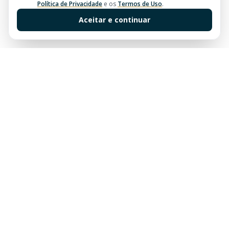
Política de Privacidade
e os
Termos de Uso
.
Aceitar e continuar
Sua imobiliária de confiança em Balneário Camboriú.
Tradição e excelência no mercado imobiliário desde
sempre.
Links Rápidos
Buscar Imóveis
Centro
Apartamentos à venda em Balneário Camboriú