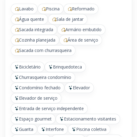
Lavabo
Piscina
Reformado
Água quente
Sala de jantar
Sacada integrada
Armário embutido
Cozinha planejada
Área de serviço
Sacada com churrasqueira
Bicicletário
Brinquedoteca
Churrasqueira condomínio
Condomínio fechado
Elevador
Elevador de serviço
Entrada de serviço independente
Espaço gourmet
Estacionamento visitantes
Guarita
Interfone
Piscina coletiva