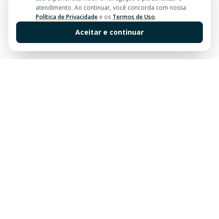
atendimento. Ao continuar, você concorda com nossa
Política de Privacidade
e os
Termos de Uso
.
Aceitar e continuar
Sua imobiliária de confiança em Balneário Camboriú.
Tradição e excelência no mercado imobiliário desde
sempre.
Links Rápidos
Buscar Imóveis
Centro