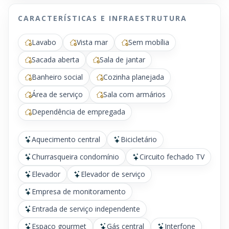
CARACTERÍSTICAS E INFRAESTRUTURA
Lavabo
Vista mar
Sem mobília
Sacada aberta
Sala de jantar
Banheiro social
Cozinha planejada
Área de serviço
Sala com armários
Dependência de empregada
Aquecimento central
Bicicletário
Churrasqueira condomínio
Circuito fechado TV
Elevador
Elevador de serviço
Empresa de monitoramento
Entrada de serviço independente
Espaço gourmet
Gás central
Interfone