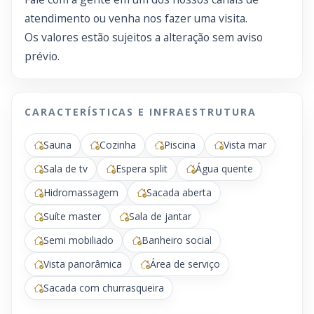
atendimento ou venha nos fazer uma visita.
Os valores estão sujeitos a alteração sem aviso
prévio.
CARACTERÍSTICAS E INFRAESTRUTURA
Sauna
Cozinha
Piscina
Vista mar
Sala de tv
Espera split
Água quente
Hidromassagem
Sacada aberta
Suíte master
Sala de jantar
Semi mobiliado
Banheiro social
Vista panorâmica
Área de serviço
Sacada com churrasqueira