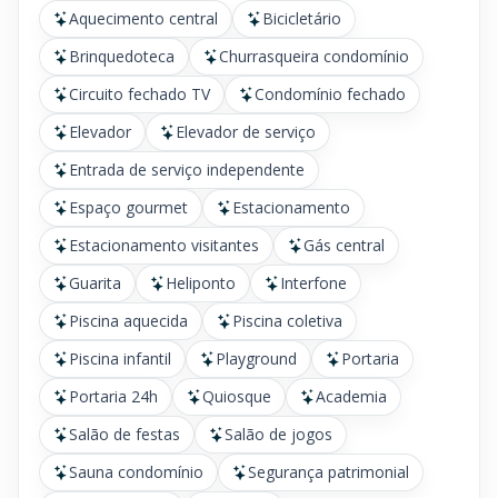
Aquecimento central
Bicicletário
Brinquedoteca
Churrasqueira condomínio
Circuito fechado TV
Condomínio fechado
Elevador
Elevador de serviço
Entrada de serviço independente
Espaço gourmet
Estacionamento
Estacionamento visitantes
Gás central
Guarita
Heliponto
Interfone
Piscina aquecida
Piscina coletiva
Piscina infantil
Playground
Portaria
Portaria 24h
Quiosque
Academia
Salão de festas
Salão de jogos
Sauna condomínio
Segurança patrimonial