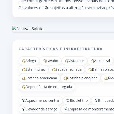
Fale com a gente em um dos nossos canais de atend
Os valores estão sujeitos a alteração sem aviso prév
CARACTERÍSTICAS E INFRAESTRUTURA
Adega
Lavabo
Vista mar
Ar central
Estar íntimo
Sacada fechada
Banheiro soci
Cozinha americana
Cozinha planejada
Áre
Dependência de empregada
Aquecimento central
Bicicletário
Brinqued
Elevador de serviço
Empresa de monitorament