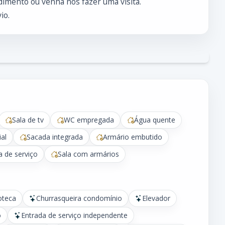
imento ou venha nos fazer uma visita.
io.
Sala de tv
WC empregada
Água quente
al
Sacada integrada
Armário embutido
a de serviço
Sala com armários
oteca
Churrasqueira condomínio
Elevador
o
Entrada de serviço independente